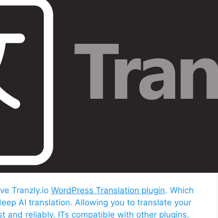
ve Tranzly.io
WordPress Translation plugin
. Which
deep AI translation. Allowing you to translate your
 and reliably. ITs compatible with other plugins,