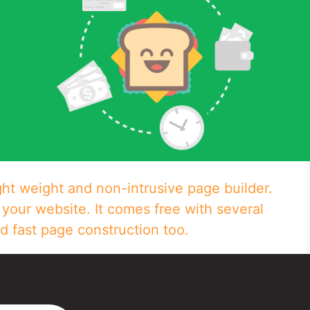
ght weight and non-intrusive page builder.
 your website. It comes free with several
d fast page construction too.