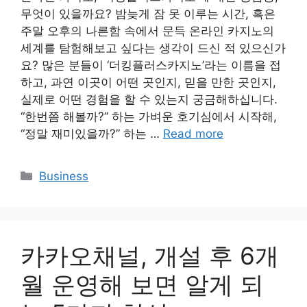
무엇이 있을까요? 밤늦게 잠 못 이루는 시간, 혹은
주말 오후의 나른함 속에서 문득 온라인 카지노의
세계를 탐험해보고 싶다는 생각이 드신 적 있으신가
요? 많은 분들이 ‘더킹플러스카지노’라는 이름을 접
하고, 과연 이곳이 어떤 곳인지, 믿을 만한 곳인지,
실제로 어떤 경험을 할 수 있는지 궁금해하십니다.
“한번쯤 해볼까?” 하는 가벼운 호기심에서 시작해,
“정말 재미있을까?” 하는 …
Read more
Categories
Business
카카오채널, 개설 후 6개
월 운영해 보면 알게 되