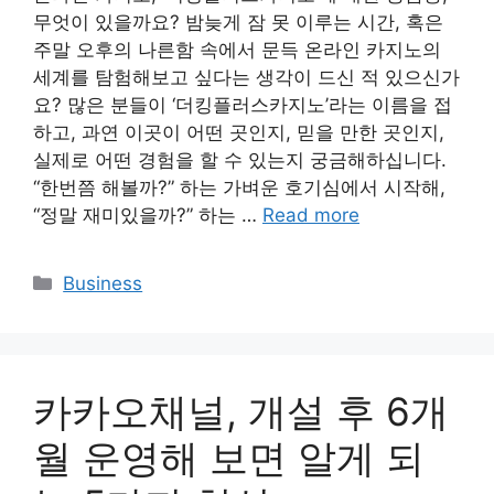
무엇이 있을까요? 밤늦게 잠 못 이루는 시간, 혹은
주말 오후의 나른함 속에서 문득 온라인 카지노의
세계를 탐험해보고 싶다는 생각이 드신 적 있으신가
요? 많은 분들이 ‘더킹플러스카지노’라는 이름을 접
하고, 과연 이곳이 어떤 곳인지, 믿을 만한 곳인지,
실제로 어떤 경험을 할 수 있는지 궁금해하십니다.
“한번쯤 해볼까?” 하는 가벼운 호기심에서 시작해,
“정말 재미있을까?” 하는 …
Read more
Categories
Business
카카오채널, 개설 후 6개
월 운영해 보면 알게 되