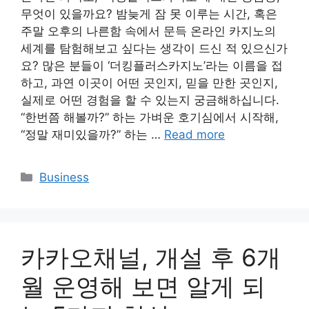
무엇이 있을까요? 밤늦게 잠 못 이루는 시간, 혹은
주말 오후의 나른함 속에서 문득 온라인 카지노의
세계를 탐험해보고 싶다는 생각이 드신 적 있으신가
요? 많은 분들이 ‘더킹플러스카지노’라는 이름을 접
하고, 과연 이곳이 어떤 곳인지, 믿을 만한 곳인지,
실제로 어떤 경험을 할 수 있는지 궁금해하십니다.
“한번쯤 해볼까?” 하는 가벼운 호기심에서 시작해,
“정말 재미있을까?” 하는 …
Read more
Categories
Business
카카오채널, 개설 후 6개
월 운영해 보면 알게 되